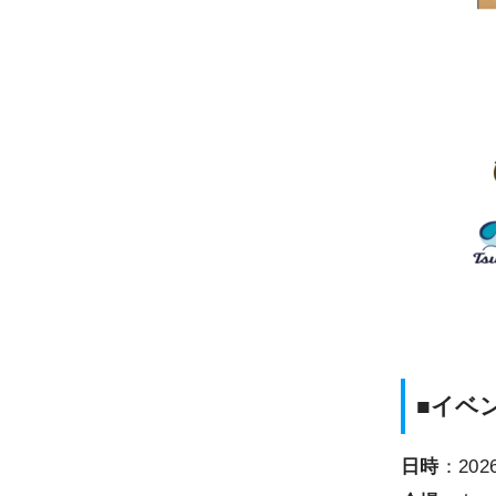
■イベ
日時
：202