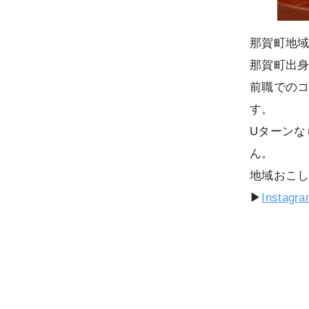
那賀町地
那賀町出
前職での
す。
Uターンな
ん。
地域おこ
▶
Instagr