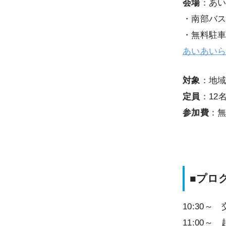
会場
：あい
・南部バス
・無料駐
あいあい
対象
：地
定員
：12
参加費
：無
■プロ
10:30～
11:00