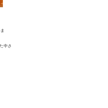
いま
た中さ