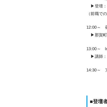
▶登壇：那
（前職で
12:00～
▶那賀町の
13:00～ 
▶講師：手
14:30
■登壇