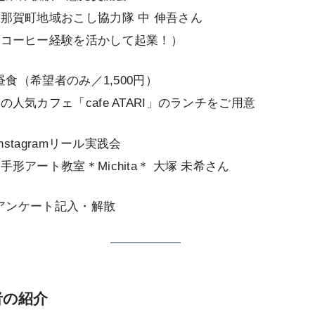
賀町地域おこし協力隊 中 伸吾さん
のコーヒー経験を活かして起業！）
 昼食（希望者のみ／1,500円）
人気カフェ「cafe ATARI」のランチをご用意
Instagramリール実践会
形アート教室＊Michita＊ 大塚 未希さん
～ アンケート記入・解散
者の紹介