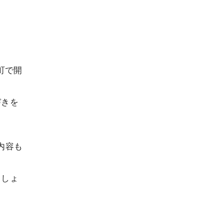
町で開
づきを
内容も
ましょ