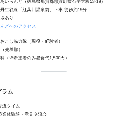
あいらんど（徳島県那賀郡那賀町横石字大板53-19）
丹生谷線「紅葉川温泉前」下車 徒歩約15分
車場あり
らんどへのアクセス
域おこし協力隊（現役・経験者）
名（先着順）
料（※希望者のみ昼食代1,500円）
グラム
 交流タイム
～ 起業体験談・意見交流会