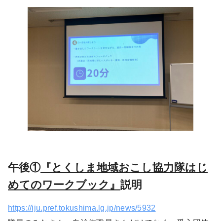
午後①
『とくしま地域おこし協力隊はじ
めてのワークブック』
説明
https://iju.pref.tokushima.lg.jp/news/5932